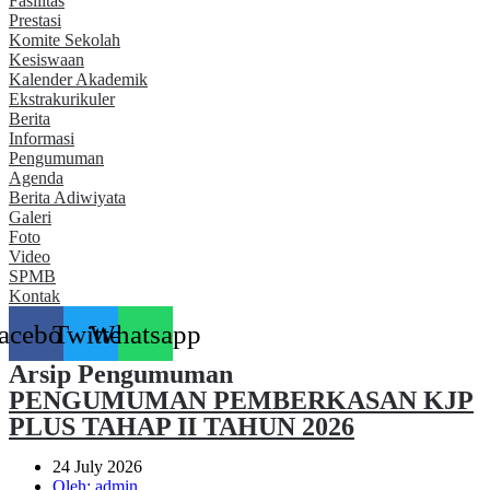
Fasilitas
Prestasi
Komite Sekolah
Kesiswaan
Kalender Akademik
Ekstrakurikuler
Berita
Informasi
Pengumuman
Agenda
Berita Adiwiyata
Galeri
Foto
Video
SPMB
Kontak
acebook
Twitter
Whatsapp
Arsip Pengumuman
PENGUMUMAN PEMBERKASAN KJP
PLUS TAHAP II TAHUN 2026
24 July 2026
Oleh:
admin