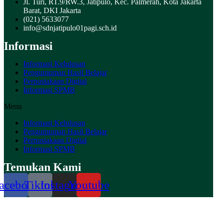
Jl. Turi, RT.9/RW.3, Jatipulo, Kec. Palmerah, Kota Jakarta
Barat, DKI Jakarta
(021) 5633077
info@sdnjatipulo01pagi.sch.id
Informasi
Informasi Kelulusan
Pengumuman Hasil Belajar
Perpustakaan Digital
Informasi SPMB
Menu
Informasi Kelulusan
Pengumuman Hasil Belajar
Perpustakaan Digital
Informasi SPMB
Temukan Kami
acebook
Tiktok
Instagram
Youtube
© 2026-
SD NEGERI JATI PULO 01 PAGI. All