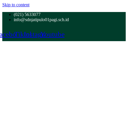
Skip to content
(021) 5633077
info@sdnjatipulo01pagi.sch.id
acebook
Tiktok
Instagram
Youtube