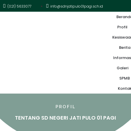
(021) 5633077
info@sdnjatipulo01pagi.sch.id
Berand
Profil
Kesiswaa
Berita
Informas
Galeri
SPMB
Konta
PROFIL
TENTANG SD NEGERI JATI PULO 01 PAGI