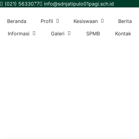
(021) 5633077
info@sdnjatipulo01pagi.sch.id
Beranda
Profil
Kesiswaan
Berita
Informasi
Galeri
SPMB
Kontak