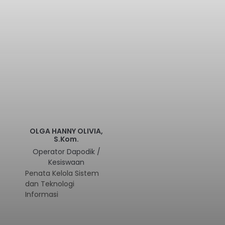
OLGA HANNY OLIVIA,
S.Kom.
Operator Dapodik /
Kesiswaan
Penata Kelola Sistem
dan Teknologi
Informasi