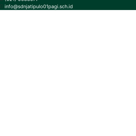
info@sdnjatipulo01pagi.sch.id