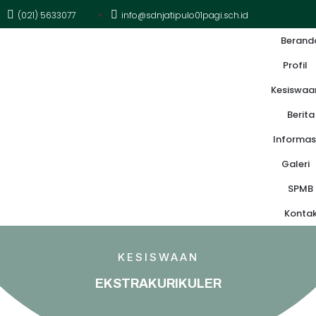
(021) 5633077
info@sdnjatipulo01pagi.sch.id
Berand
Profil
Kesiswaa
Berita
Informas
Galeri
SPMB
Konta
KESISWAAN
EKSTRAKURIKULER