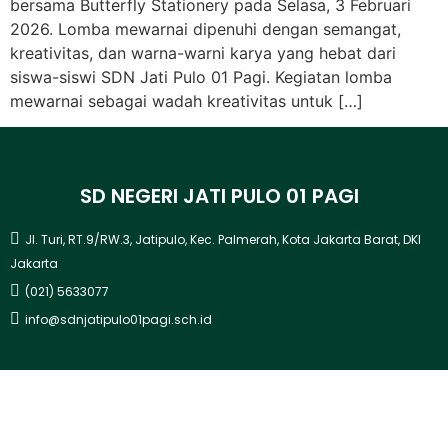
bersama Butterfly Stationery pada Selasa, 3 Februari
2026. Lomba mewarnai dipenuhi dengan semangat,
kreativitas, dan warna-warni karya yang hebat dari
siswa-siswi SDN Jati Pulo 01 Pagi. Kegiatan lomba
mewarnai sebagai wadah kreativitas untuk […]
SD NEGERI JATI PULO 01 PAGI
Jl. Turi, RT.9/RW.3, Jatipulo, Kec. Palmerah, Kota Jakarta Barat, DKI
Jakarta
(021) 5633077
info@sdnjatipulo01pagi.sch.id