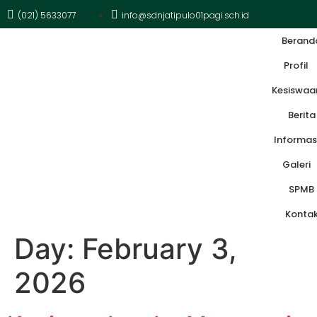
(021) 5633077
info@sdnjatipulo01pagi.sch.id
Berand
Profil
Kesiswaa
Berita
Informas
Galeri
SPMB
Konta
Day:
February 3,
2026