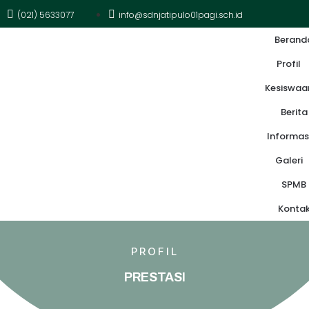
(021) 5633077
info@sdnjatipulo01pagi.sch.id
Berand
Profil
Kesiswaa
Berita
Informas
Galeri
SPMB
Konta
PROFIL
PRESTASI