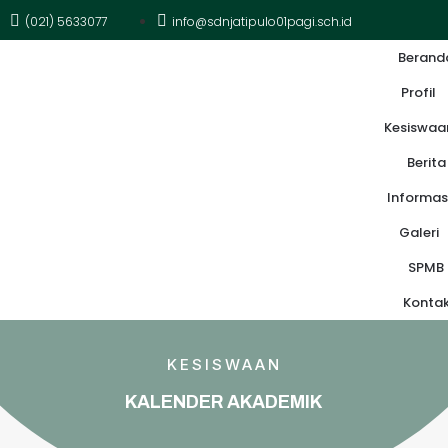
(021) 5633077
info@sdnjatipulo01pagi.sch.id
Berand
Profil
Kesiswaa
Berita
Informas
Galeri
SPMB
Konta
KESISWAAN
KALENDER AKADEMIK