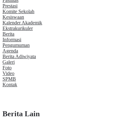
Fasilitas
Prestasi
Komite Sekolah
Kesiswaan
Kalender Akademik
Ekstrakurikuler
Berita
Informasi
Pengumuman
Agenda
Berita Adiwiyata
Galeri
Foto
Video
SPMB
Kontak
PELANTIKAN PENGGALANG INTI SDN JATI PULO 01
PAGI
TRY OUT TES KOMPETENSI AKADEMIK GELOMBANG I
Kegiatan Lomba Mewarnai bersama Butterfly Stationery
Berita Lain