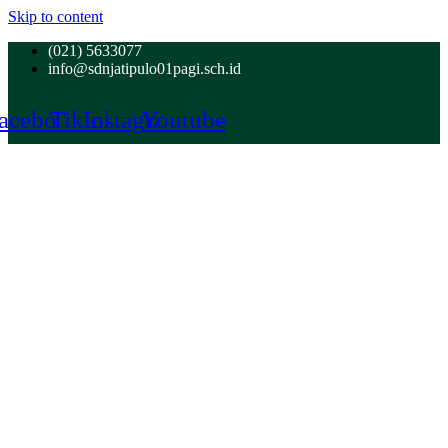
Skip to content
(021) 5633077
info@sdnjatipulo01pagi.sch.id
acebook
Tiktok
Instagram
Youtube