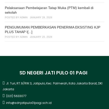
Pelaksanaan Pembelajaran Tatap Muka (PTM) kembali di
sekolah
POSTED BY
ADMIN
JANUARY 28, 2026
PENGUMUMAN PEMBERKASAN PENERIMA EKSISTING KJP
PLUS TAHAP I[...]
POSTED BY
ADMIN
JANUARY 20, 2026
SD NEGERI JATI PULO 01 PAGI
Jl. Turi, RT.9/RW.3, Jatipulo, Kec. Palmerah, Kota Jakarta Barat, DKI
Jakarta
(021) 5633077
info@sdnjatipulo01pagi.sch.id