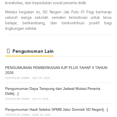
kreativitas, dan kepedulian sosial peserta didik.
Melalui kegiatan ini, SD Negeri Jati Pulo 01 Pagi berharap
seluruh warga sekolah semakin termotivasi untuk terus
belajar, berkembang, dan berkontribusi positif bagi
lingkungan sekitar.
Pengumuman Lain
PENGUMUMAN PEMBERKASAN KJP PLUS TAHAP II TAHUN
2026
POSTED BY
ADMIN
JULY 24, 2026
Pengumuman Daya Tampung dan Jadwal Mutasi Peserta
Didik[...]
POSTED BY
ADMIN
JULY 8, 2026
Pengumuman Hasil Seleksi SPMB Jalur Domisili SD Negeri[...]
POSTED BY
ADMIN
JUNE 18, 2026