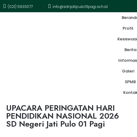
(021) 5633077
info@sdnjatipulo01pagi.sch.id
Berand
Profil
Kesiswaa
Berita
Informas
Galeri
SPMB
Konta
UPACARA PERINGATAN HARI
PENDIDIKAN NASIONAL 2026
SD Negeri Jati Pulo 01 Pagi