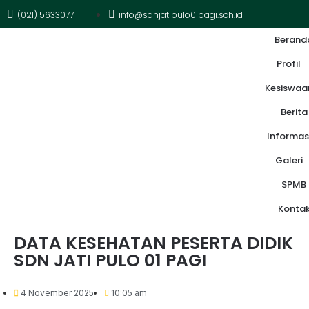
(021) 5633077
info@sdnjatipulo01pagi.sch.id
Berand
Profil
Kesiswaa
Berita
Informas
Galeri
SPMB
Konta
DATA KESEHATAN PESERTA DIDIK
SDN JATI PULO 01 PAGI
4 November 2025
10:05 am