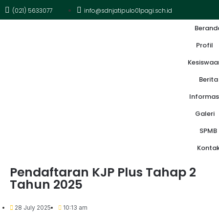
(021) 5633077
info@sdnjatipulo01pagi.sch.id
Berand
Profil
Kesiswaa
Berita
Informas
Galeri
SPMB
Konta
Pendaftaran KJP Plus Tahap 2
Tahun 2025
28 July 2025
10:13 am