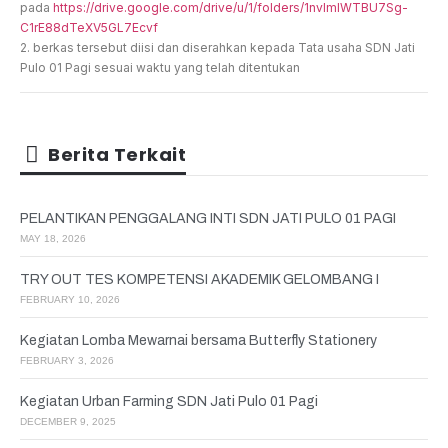
pada
https://drive.google.com/drive/u/1/folders/1nvlmIWTBU7Sg-
C1rE88dTeXV5GL7Ecvf
2. berkas tersebut diisi dan diserahkan kepada Tata usaha SDN Jati
Pulo 01 Pagi sesuai waktu yang telah ditentukan
Berita Terkait
PELANTIKAN PENGGALANG INTI SDN JATI PULO 01 PAGI
MAY 18, 2026
TRY OUT TES KOMPETENSI AKADEMIK GELOMBANG I
FEBRUARY 10, 2026
Kegiatan Lomba Mewarnai bersama Butterfly Stationery
FEBRUARY 3, 2026
Kegiatan Urban Farming SDN Jati Pulo 01 Pagi
DECEMBER 9, 2025