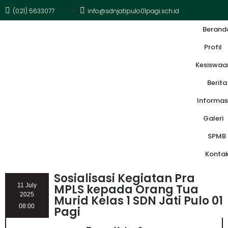
(021) 5633077
info@sdnjatipulo01pagi.sch.id
Berand
Profil
Kesiswaa
Berita
Informas
Galeri
SPMB
Konta
Sosialisasi Kegiatan Pra
11 July
MPLS kepada Orang Tua
2025
Murid Kelas 1 SDN Jati Pulo 01
08:00
Pagi