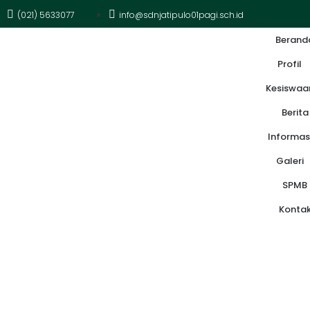
(021) 5633077
info@sdnjatipulo01pagi.sch.id
Berand
Profil
Kesiswaa
Berita
Informas
Galeri
SPMB
Konta