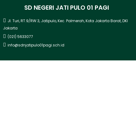
SD NEGERI JATI PULO 01 PAGI
Jl. Turi, RT.9/RW.3, Jatipulo, Kec. Palmerah, Kota Jakarta Barat, DKI
Jakarta
(021) 5633077
info@sdnjatipulo01pagi.sch.id