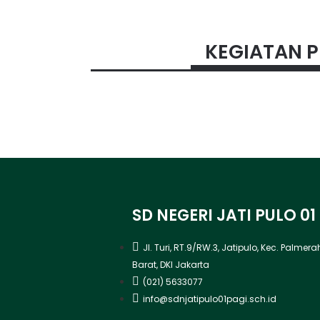
KEGIATAN P
SD NEGERI JATI PULO 01
Jl. Turi, RT.9/RW.3, Jatipulo, Kec. Palmer
Barat, DKI Jakarta
(021) 5633077
info@sdnjatipulo01pagi.sch.id