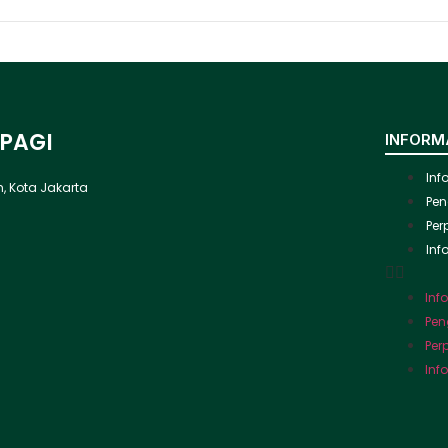
 PAGI
INFORM
Inf
ah, Kota Jakarta
Pen
Per
Inf
Inf
Pen
Per
Inf