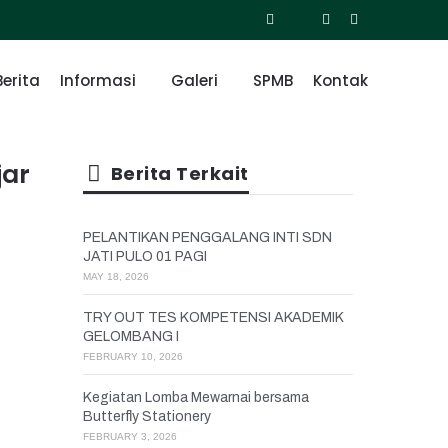
Berita
Informasi
Galeri
SPMB
Kontak
jar
Berita Terkait
PELANTIKAN PENGGALANG INTI SDN
JATI PULO 01 PAGI
MAY 18, 2026
TRY OUT TES KOMPETENSI AKADEMIK
GELOMBANG I
FEBRUARY 10, 2026
Kegiatan Lomba Mewarnai bersama
Butterfly Stationery
FEBRUARY 3, 2026