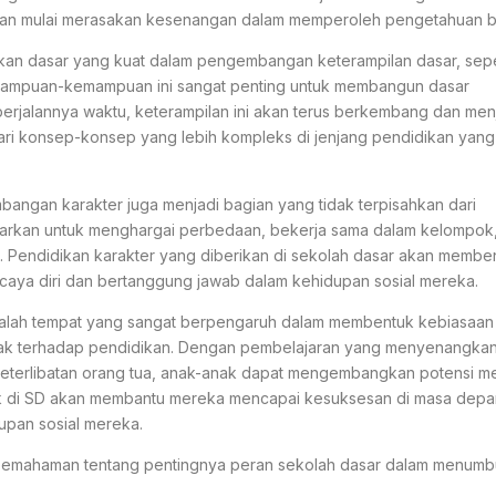
 dan mulai merasakan kesenangan dalam memperoleh pengetahuan b
rikan dasar yang kuat dalam pengembangan keterampilan dasar, sepe
mampuan-kemampuan ini sangat penting untuk membangun dasar
berjalannya waktu, keterampilan ini akan terus berkembang dan men
ri konsep-konsep yang lebih kompleks di jenjang pendidikan yang 
ngan karakter juga menjadi bagian yang tidak terpisahkan dari
ajarkan untuk menghargai perbedaan, bekerja sama dalam kelompok
. Pendidikan karakter yang diberikan di sekolah dasar akan membe
rcaya diri dan bertanggung jawab dalam kehidupan sosial mereka.
dalah tempat yang sangat berpengaruh dalam membentuk kebiasaan 
ak terhadap pendidikan. Dengan pembelajaran yang menyenangkan
keterlibatan orang tua, anak-anak dapat mengembangkan potensi m
ik di SD akan membantu mereka mencapai kesuksesan di masa depan
pan sosial mereka.
 pemahaman tentang pentingnya peran sekolah dasar dalam menum