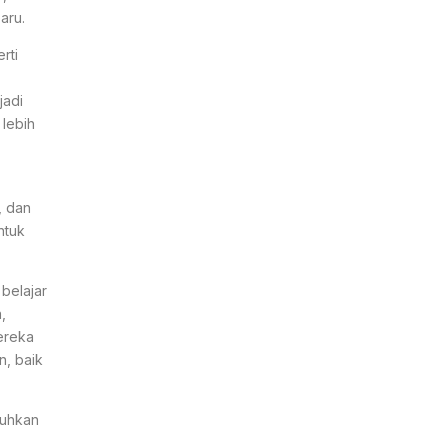
aru.
rti
jadi
lebih
, dan
ntuk
belajar
,
ereka
, baik
buhkan