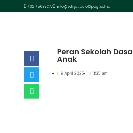
(021) 5633077
info@sdnjatipulo01pagi.sch.id
Peran Sekolah Das
Anak
9 April 2025
11:35 am