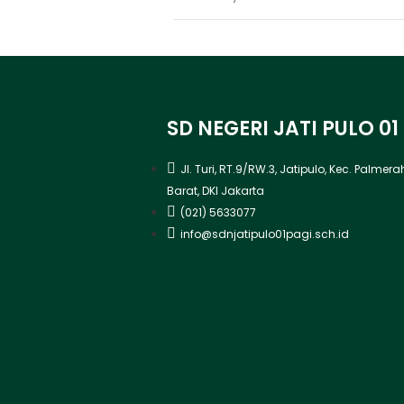
SD NEGERI JATI PULO 01
Jl. Turi, RT.9/RW.3, Jatipulo, Kec. Palmer
Barat, DKI Jakarta
(021) 5633077
info@sdnjatipulo01pagi.sch.id