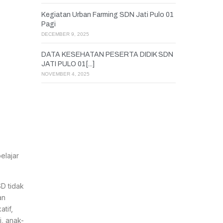
Kegiatan Urban Farming SDN Jati Pulo 01
Pagi
DECEMBER 9, 2025
DATA KESEHATAN PESERTA DIDIK SDN
JATI PULO 01[...]
NOVEMBER 4, 2025
elajar
D tidak
an
tif,
, anak-