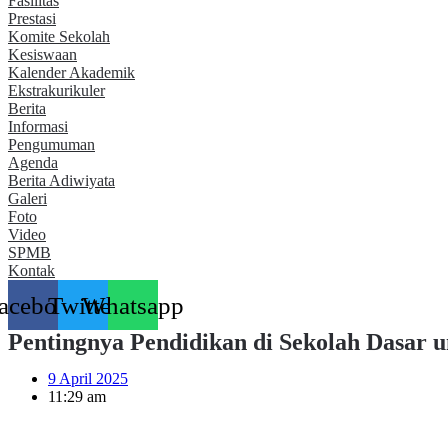
Fasilitas
Prestasi
Komite Sekolah
Kesiswaan
Kalender Akademik
Ekstrakurikuler
Berita
Informasi
Pengumuman
Agenda
Berita Adiwiyata
Galeri
Foto
Video
SPMB
Kontak
acebook
Twitter
Whatsapp
Pentingnya Pendidikan di Sekolah Dasar
9 April 2025
11:29 am