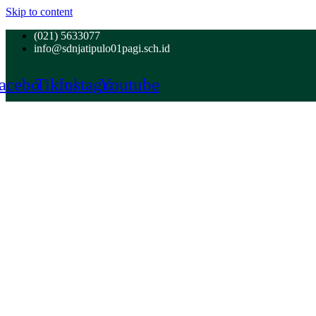
Skip to content
(021) 5633077
info@sdnjatipulo01pagi.sch.id
acebook
Tiktok
Instagram
Youtube