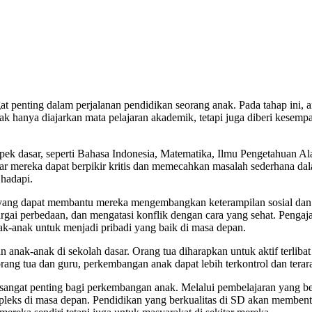
t penting dalam perjalanan pendidikan seorang anak. Pada tahap ini, 
 hanya diajarkan mata pelajaran akademik, tetapi juga diberi kesem
spek dasar, seperti Bahasa Indonesia, Matematika, Ilmu Pengetahuan A
 mereka dapat berpikir kritis dan memecahkan masalah sederhana dalam
hadapi.
n yang dapat membantu mereka mengembangkan keterampilan sosial dan k
 perbedaan, dan mengatasi konflik dengan cara yang sehat. Pengajaran 
ak-anak untuk menjadi pribadi yang baik di masa depan.
 anak-anak di sekolah dasar. Orang tua diharapkan untuk aktif terlib
orang tua dan guru, perkembangan anak dapat lebih terkontrol dan ter
ng sangat penting bagi perkembangan anak. Melalui pembelajaran yang
leks di masa depan. Pendidikan yang berkualitas di SD akan membent