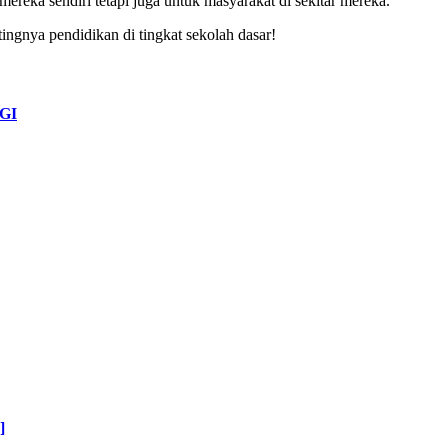
mereka sendiri tetapi juga untuk masyarakat di sekitar mereka.
ingnya pendidikan di tingkat sekolah dasar!
GI
]