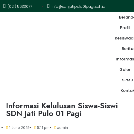
(021) 5633077
info@sdnjatipulo01pagi.sch.id
Berand
Profil
Kesiswaa
Berita
Informas
Galeri
SPMB
Konta
Informasi Kelulusan Siswa-Siswi
SDN Jati Pulo 01 Pagi
1 June 2025
5:11 pm
admin