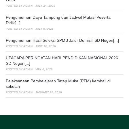
POSTED BY
ADMIN
JULY 24, 2026
Pengumuman Daya Tampung dan Jadwal Mutasi Peserta
Didik[...]
POSTED BY
ADMIN
JULY 8, 2026
Pengumuman Hasil Seleksi SPMB Jalur Domisili SD Negeri[...]
POSTED BY
ADMIN
JUNE 18, 2026
UPACARA PERINGATAN HARI PENDIDIKAN NASIONAL 2026
SD Negeri[...]
POSTED BY
ADMIN
MAY 4, 2026
Pelaksanaan Pembelajaran Tatap Muka (PTM) kembali di
sekolah
POSTED BY
ADMIN
JANUARY 28, 2026