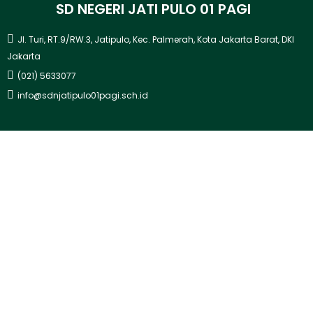
SD NEGERI JATI PULO 01 PAGI
Jl. Turi, RT.9/RW.3, Jatipulo, Kec. Palmerah, Kota Jakarta Barat, DKI
Jakarta
(021) 5633077
info@sdnjatipulo01pagi.sch.id