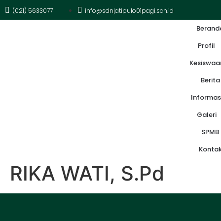
(021) 5633077
info@sdnjatipulo01pagi.sch.id
Berand
Profil
Kesiswaa
Berita
Informas
Galeri
SPMB
Konta
RIKA WATI, S.Pd