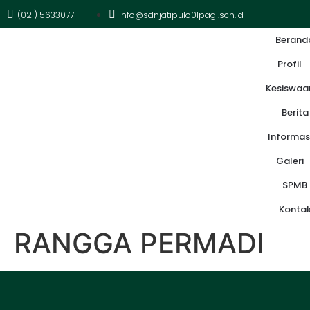
(021) 5633077
info@sdnjatipulo01pagi.sch.id
Berand
Profil
Kesiswaa
Berita
Informas
Galeri
SPMB
Konta
RANGGA PERMADI