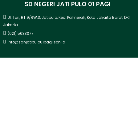
SD NEGERI JATI PULO 01 PAGI
Jl. Turi, RT.9/RW.3, Jatipulo, Kec. Palmerah, Kota Jakarta Barat, DKI
Jakarta
(021) 5633077
info@sdnjatipulo01pagi.sch.id