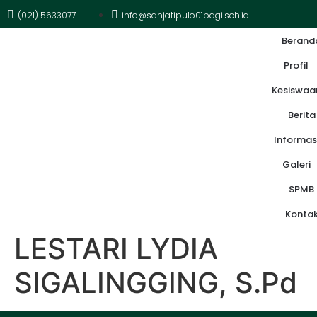
(021) 5633077
info@sdnjatipulo01pagi.sch.id
Berand
Profil
Kesiswaa
Berita
Informas
Galeri
SPMB
Konta
LESTARI LYDIA
SIGALINGGING, S.Pd