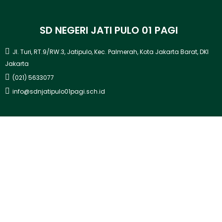
SD NEGERI JATI PULO 01 PAGI
Jl. Turi, RT.9/RW.3, Jatipulo, Kec. Palmerah, Kota Jakarta Barat, DKI
Jakarta
(021) 5633077
info@sdnjatipulo01pagi.sch.id