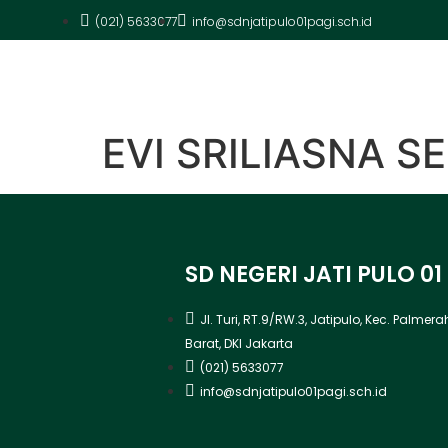
(021) 5633077
info@sdnjatipulo01pagi.sch.id
EVI SRILIASNA SE
SD NEGERI JATI PULO 01
Jl. Turi, RT.9/RW.3, Jatipulo, Kec. Palmer
Barat, DKI Jakarta
(021) 5633077
info@sdnjatipulo01pagi.sch.id