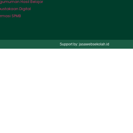
gumuman Hasil Belajar
pustakaan Digital
ormasi SPMB
Support by: jasawebsekolah.id