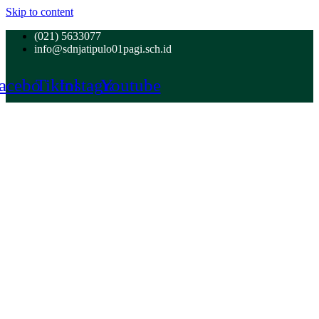
Skip to content
(021) 5633077
info@sdnjatipulo01pagi.sch.id
acebook
Tiktok
Instagram
Youtube